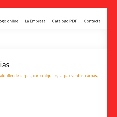
ogo online
La Empresa
Catálogo PDF
Contacta
ias
:
alquiler de carpas
,
carpa alquiler
,
carpa eventos
,
carpas
,