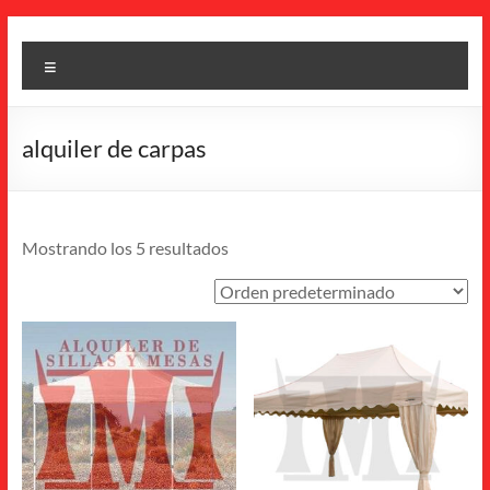
Saltar
IMI
al
Menú
contenido
Canarias
Alquiler
alquiler de carpas
de
sillas,
mesas
y
Mostrando los 5 resultados
carpas
–
Eventos