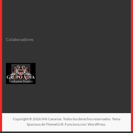
Colaboradores
Copyright © 2026
IMI Canarias
. Todos los derechos reservados. Tema
Spacious
de ThemeGrill. Funciona con:
WordPress
.