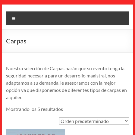
Saltar
IMI
al
Menú
contenido
Canarias
Alquiler
Carpas
de
sillas,
mesas
y
Nuestra selección de Carpas harán que su evento tenga la
carpas
seguridad necesaria para un desarrollo magistral, nos
–
adaptamos a su demanda, le asesoramos con la mejor
Eventos
opción ya que disponemos de diferentes tipos de carpas en
alquiler.
Mostrando los 5 resultados