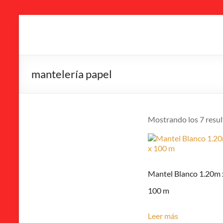
Saltar
al
IMI
contenido
Canarias
mantelería papel
Alquiler
de
sillas,
mesas
Mostrando los 7 resu
y
carpas
–
Eventos
Mantel Blanco 1.20m 
100 m
Leer más