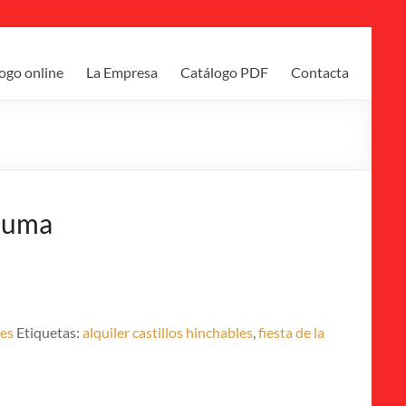
ogo online
La Empresa
Catálogo PDF
Contacta
spuma
les
Etiquetas:
alquiler castillos hinchables
,
fiesta de la