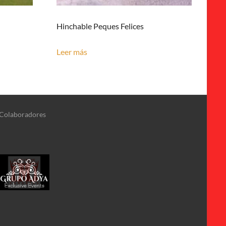
Hinchable Peques Felices
Leer más
Colaboradores